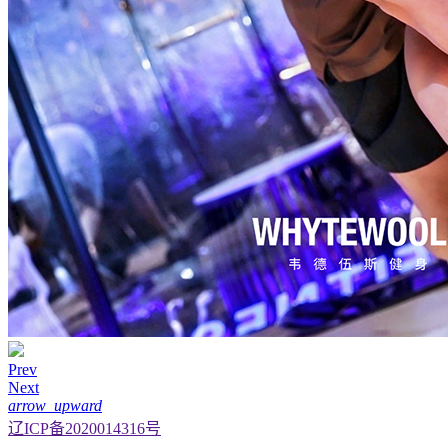
Prev
Next
arrow_upward
辽ICP备2020014316号