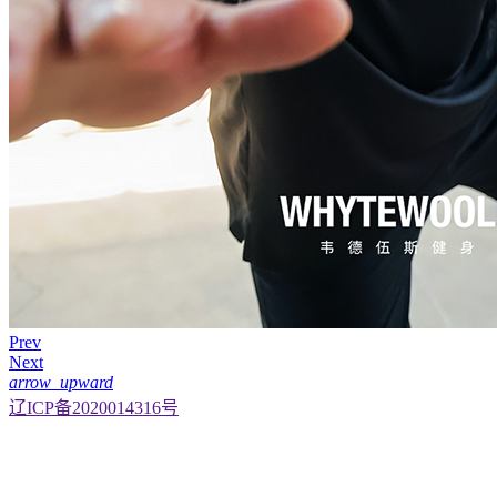
Prev
Next
arrow_upward
辽ICP备2020014316号