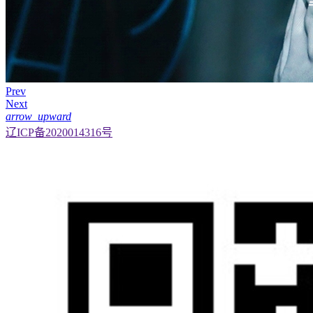
Prev
Next
arrow_upward
辽ICP备2020014316号